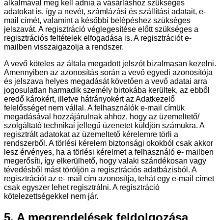
alkalmával meg kell adnia a vásárláshoz szükséges
adatokat is, így a nevét, számlázási és szállítási adatait, e-
mail címét, valamint a későbbi belépéshez szükséges
jelszavát. A regisztráció véglegesítése előtt szükséges a
regisztrációs feltételek elfogadása is. A regisztrációt e-
mailben visszaigazolja a rendszer.
A vevő köteles az általa megadott jelszót bizalmasan kezelni.
Amennyiben az azonosítás során a vevő egyedi azonosítója
és jelszava helyes megadását követően a vevő adatai arra
jogosulatlan harmadik személy birtokába kerültek, az ebből
eredő károkért, illetve hátrányokért az Adatkezelő
felelősséget nem vállal. A felhasználók e-mail címük
megadásával hozzájárulnak ahhoz, hogy az üzemeltető/
szolgáltató technikai jellegű üzenetet küldjön számukra. A
regisztrált adatokat az üzemeltető kérelemre törli a
rendszerből. A törlési kérelem biztonsági okokból csak akkor
lesz érvényes, ha a törlési kérelmet a felhasználó e- mailben
megerősíti, így elkerülhető, hogy valaki szándékosan vagy
tévedésből mást töröljön a regisztrációs adatbázisból. A
regisztrációt az e- mail cím azonosítja, tehát egy e-mail címet
csak egyszer lehet regisztrálni. A regisztráció
kötelezettségekkel nem jár.
5. A megrendelések feldolgozása