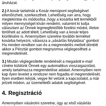
áruházat.
2.)
A kosár tartalmát a Kosár menüpont segítségével
ellenőrizheti, szerkesztheti. Lehetőség van arra, hogy
megtekintse és módosítsa ,hogy a kosárba tett termékből
milyen mennyiséget kíván rendelni, valamint ki tudja
választani az Önnek legmegfelelőbb fizetési módot, illetve
törölheti az adott tételt. Lehetőség van a kosár teljes
kiürítésére is. Amennyiben szeretne további terméket
kosárba helyezni, válassza a „vásárlás folytatása" gombot
Ha minden rendben van és a megrendelés mellett döntött
akkor a Pénztár gombot megnyomva véglegesítheti a
megrendelését.
3.)
Miután véglegesítette rendelését a megadott e-mail
címére küldünk Önnek egy automatikus visszaigazolást,
amely tartalmazza megrendelése adatait. Amennyiben nem
kap ilyen levelet a rendszer nem fogadta el megrendelését.
Ilyen esetben kérjük, vegye fel velünk a kapcsolatot, a már
jelzett módon, az üzemeltetői adatok segítségével.
4. Regisztráció
Amennyiben vásárolni szeretne, úgy az első vásárlás