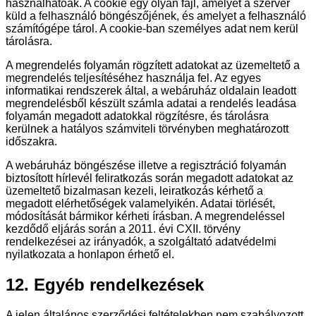
használhatóak. A cookie egy olyan fájl, amelyet a szerver
küld a felhasználó böngészőjének, és amelyet a felhasználó
számítógépe tárol. A cookie-ban személyes adat nem kerül
tárolásra.
A megrendelés folyamán rögzített adatokat az üzemeltető a
megrendelés teljesítéséhez használja fel. Az egyes
informatikai rendszerek által, a webáruház oldalain leadott
megrendelésből készült számla adatai a rendelés leadása
folyamán megadott adatokkal rögzítésre, és tárolásra
kerülnek a hatályos számviteli törvényben meghatározott
időszakra.
A webáruház böngészése illetve a regisztráció folyamán
biztosított hírlevél feliratkozás során megadott adatokat az
üzemeltető bizalmasan kezeli, leiratkozás kérhető a
megadott elérhetőségek valamelyikén. Adatai törlését,
módosítását bármikor kérheti írásban. A megrendeléssel
kezdődő eljárás során a 2011. évi CXII. törvény
rendelkezései az irányadók, a szolgáltató adatvédelmi
nyilatkozata a honlapon érhető el.
12. Egyéb rendelkezések
A jelen általános szerződési feltételekben nem szabályozott