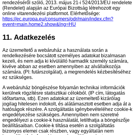
rendezéséről szóló, 2013. május 21-i 524/2013/EU rendelete
(Rendelet) alapján az Európai Bizottság létrehozott egy
online vitarendezési platformot. Elérhetősége:
https://ec.europa.eu/consumers/odr/main/index.cfm?
event=main.home2.show&lng=HU
11. Adatkezelés
Az üzemeltető a webáruház a használata során a
rendelkezésére bocsátott személyes adatokat bizalmasan
kezeli, és nem adja ki kívülálló harmadik személy számára,
kivéve abban az esetben amennyiben az alvállalkozója
számára. (Pl: futárszolgálat), a megrendelés kézbesítéséhez
ez szükséges.
A webáruház böngészése folyamán technikai információk
kerülnek rögzítésre statisztikai célokból. (IP cím, látogatás
időtartama, stb). Ezen adatokat az üzemeltető kizárólag
jogilag hitelesen indokolt, és alátámasztott esetben adja át a
hatóságok részére. A szolgáltatás igénybevételéhez cookie-k
engedélyezése szükséges. Amennyiben nem szeretné
engedélyezi a cookie-k használatát, letilthatja a böngészője
beállításaiban. Cookie-k tiltása esetén a szolgáltatás
bizonyos elemei csak részben, vagy egyáltalán nem