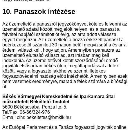
10. Panaszok intézése
Az üzemeltető a panaszról jegyzőkönyvet köteles felvenni az
üzemeltető adatai között megjelölt helyen, és a panaszt a
felvétel napjától számított öt évig, az arra adott válasszal
együtt megőrizni. Az üzemeltető a hozzá érkezett panaszt a
beérkezésétől számított 30 napon belül megvizsgálja és arra
érdemi választ kell, hogy adjon. Amennyiben panaszra az
üzemeltető elutasító választ ad, azt írásban meg kell
indokolnia. Az üzemeltetővel kötött szerződéséből eredő
jogviták elsősorban békés úton, megállapodással a felek
között, vagy a fogyasztó lakóhelye szerint illetékes
fogyasztóvédelmi hatóság előtt intézhetők. Amennyiben ezek
nem vezetnek eredményre, marad a felek számára a bírósági
út.
Békés Vármegyei Kereskedelmi és Iparkamara által
működtetett Békéltető Testület
5600 Békéscsaba, Penza ltp. 5.
Tel/Fax: 06-66/324-976
E-mail cím: bekeltetes@bmkik.hu
Az Európai Parlament és a Tanács fogyasztói jogviták online