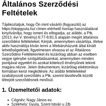
Általános Szerződési
Feltételek
Tájékoztatjuk, hogy Ön mint vásárló (fogyasztó) az
https://stopgyula.hu/ címen elérhető honlap használatával
kinyilvánítja, hogy ismeri és elfogadja, az alábbi, a Ptk.
(2013. évi V. törvény) 6:77-6:81.§ alapján megírt általános
szerződési feltételeket. Kérjük, amennyiben vásárlója, illetve
aktív használója kíván lenni a Webáruházunk által kínált
lehetőségeknek, figyelmesen olvassa el az Általános
Szerződési Feltételeinket és kizárólag abban az esetben
vegye igénybe szolgáltatásainkat, amennyiben minden
pontjával egyetért és azokat kötelező érvényűnek tekinti
magára nézve. Jelen dokumentum, kizárólag elektronikus
formában kerül megkötésre. Az alábbi feltételekkel
szabályozott szerződés a Ptk. szerint távollevők között
létrejött szerződésnek minősül.
1. Üzemeltetői adatok:
Cégnév: Nagy János ev.
Székhely: Gyula, Szent István u 2/b