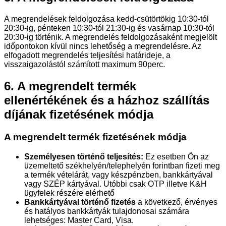
A megrendelések feldolgozása kedd-csütörtökig 10:30-tól
20:30-ig, pénteken 10:30-tól 21:30-ig és vasárnap 10:30-tól
20:30-ig történik. A megrendelés feldolgozásaként megjelölt
időpontokon kívül nincs lehetőség a megrendelésre. Az
elfogadott megrendelés teljesítési határideje, a
visszaigazolástól számított maximum 90perc.
6. A megrendelt termék
ellenértékének és a házhoz szállítás
díjának fizetésének módja
A megrendelt termék fizetésének módja
Személyesen történő teljesítés:
Ez esetben Ön az
üzemeltető székhelyén/telephelyén forintban fizeti meg
a termék vételárát, vagy készpénzben, bankkártyával
vagy SZÉP kártyával. Utóbbi csak OTP illetve K&H
ügyfelek részére elérhető
Bankkártyával történő fizetés
a következő, érvényes
és hatályos bankkártyák tulajdonosai számára
lehetséges: Master Card, Visa.