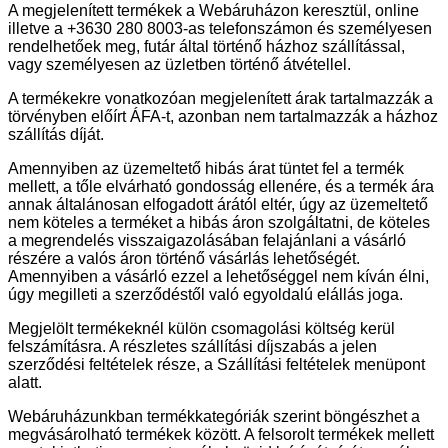
A megjelenített termékek a Webáruházon keresztül, online
illetve a +3630 280 8003-as telefonszámon és személyesen
rendelhetőek meg, futár által történő házhoz szállítással,
vagy személyesen az üzletben történő átvétellel.
A termékekre vonatkozóan megjelenített árak tartalmazzák a
törvényben előírt ÁFA-t, azonban nem tartalmazzák a házhoz
szállítás díját.
Amennyiben az üzemeltető hibás árat tüntet fel a termék
mellett, a tőle elvárható gondosság ellenére, és a termék ára
annak általánosan elfogadott árától eltér, úgy az üzemeltető
nem köteles a terméket a hibás áron szolgáltatni, de köteles
a megrendelés visszaigazolásában felajánlani a vásárló
részére a valós áron történő vásárlás lehetőségét.
Amennyiben a vásárló ezzel a lehetőséggel nem kíván élni,
úgy megilleti a szerződéstől való egyoldalú elállás joga.
Megjelölt termékeknél külön csomagolási költség kerül
felszámításra. A részletes szállítási díjszabás a jelen
szerződési feltételek része, a Szállítási feltételek menüpont
alatt.
Webáruházunkban termékkategóriák szerint böngészhet a
megvásárolható termékek között. A felsorolt termékek mellett