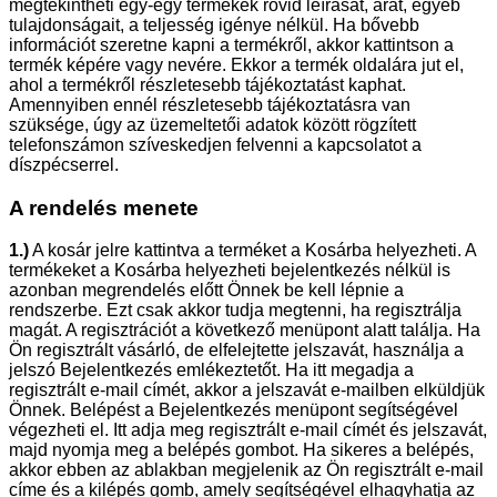
megtekintheti egy-egy termékek rövid leírását, árát, egyéb
tulajdonságait, a teljesség igénye nélkül. Ha bővebb
információt szeretne kapni a termékről, akkor kattintson a
termék képére vagy nevére. Ekkor a termék oldalára jut el,
ahol a termékről részletesebb tájékoztatást kaphat.
Amennyiben ennél részletesebb tájékoztatásra van
szüksége, úgy az üzemeltetői adatok között rögzített
telefonszámon szíveskedjen felvenni a kapcsolatot a
díszpécserrel.
A rendelés menete
1.)
A kosár jelre kattintva a terméket a Kosárba helyezheti. A
termékeket a Kosárba helyezheti bejelentkezés nélkül is
azonban megrendelés előtt Önnek be kell lépnie a
rendszerbe. Ezt csak akkor tudja megtenni, ha regisztrálja
magát. A regisztrációt a következő menüpont alatt találja. Ha
Ön regisztrált vásárló, de elfelejtette jelszavát, használja a
jelszó Bejelentkezés emlékeztetőt. Ha itt megadja a
regisztrált e-mail címét, akkor a jelszavát e-mailben elküldjük
Önnek. Belépést a Bejelentkezés menüpont segítségével
végezheti el. Itt adja meg regisztrált e-mail címét és jelszavát,
majd nyomja meg a belépés gombot. Ha sikeres a belépés,
akkor ebben az ablakban megjelenik az Ön regisztrált e-mail
címe és a kilépés gomb, amely segítségével elhagyhatja az