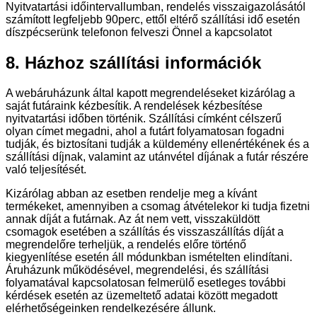
Nyitvatartási időintervallumban, rendelés visszaigazolásától
számított legfeljebb 90perc, ettől eltérő szállítási idő esetén
díszpécserünk telefonon felveszi Önnel a kapcsolatot
8. Házhoz szállítási információk
A webáruházunk által kapott megrendeléseket kizárólag a
saját futáraink kézbesítik. A rendelések kézbesítése
nyitvatartási időben történik. Szállítási címként célszerű
olyan címet megadni, ahol a futárt folyamatosan fogadni
tudják, és biztosítani tudják a küldemény ellenértékének és a
szállítási díjnak, valamint az utánvétel díjának a futár részére
való teljesítését.
Kizárólag abban az esetben rendelje meg a kívánt
termékeket, amennyiben a csomag átvételekor ki tudja fizetni
annak díját a futárnak. Az át nem vett, visszaküldött
csomagok esetében a szállítás és visszaszállítás díját a
megrendelőre terheljük, a rendelés előre történő
kiegyenlítése esetén áll módunkban ismételten elindítani.
Áruházunk működésével, megrendelési, és szállítási
folyamatával kapcsolatosan felmerülő esetleges további
kérdések esetén az üzemeltető adatai között megadott
elérhetőségeinken rendelkezésére állunk.