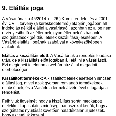
9. Elállás joga
A Vásárlónak a 45/2014. (II. 26.) Korm. rendelet és a 2001.
évi CVIII. törvény (a kereskedelemről) alapján jogában áll
indokolás nélkül elállni a vásárlástól, azonban ez a jog nem
érvényesíthető az éttermek, gyorséttermek és hasonló
szolgáltatások (például ételek kiszállítása) esetében. A
Vásárló elállási jogának szabályai a következőképpen
alakulnak:
Elállás a kiszállítás előtt:
A Vásárlónak a rendelés leadása
után, de a kiszállítás előtt jogában áll elállni a vásárlástól.
Ezt megteheti telefonon a webáruház által megadott
elérhetőségen.
Kiszállított termékek:
A kiszállított ételek esetében nincsen
elállási jog, mivel azok gyorsan romlandó termékeknek
minősülnek, és a Vásárló a termék átvételével elfogadja a
rendelést.
Felhívjuk figyelmét, hogy a kiszállítás során megkapott
ételekkel kapcsolatos minőségi panaszokat kérjük, hogy a
szolgáltatás nyújtását követően haladéktalanul jelezzék,
hogy azt tudjuk kezelni.